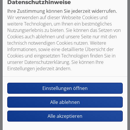
Datenschutzhinweise
Ihre Zustimmung können Sie jederzeit widerrufen.
Wir verwenden auf dieser Webseite Cookies und
weitere Technologien, um Ihnen ein bestmögliches
Nutzungserlebnis zu bieten. Sie können das Setzen von
Cookies auch ablehnen und unsere Seite nur mit den
technisch notwendigen Cookies nutzen. Weitere
Informationen, sowie eine detaillierte Übersicht der
Cookies und eingesetzten Technologien finden Sie in
unserer Datenschutzerklärung. Sie können Ihre
Einstellungen jederzeit ändern.
Wasser / Trinkwasser
Sie wollen sicher sein, dass Ihr
Einstellungen öffnen
Trinkwasser immer sauber ist oder
möchten Ihren Wasserverbrauch
Alle ablehnen
optimieren? Dann sprechen Sie mit
R&Z Innovative Haustechnik GmbH.
Alle akzeptieren
Weiterlesen