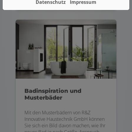
Datenschutz
Impressum
Badinspiration und
Musterbäder
Mit den Musterbädern von R&Z
Innovative Haustechnik GmbH können
Sie sich ein Bild davon machen, wie Ihr
neues Bad je nach Größe, Anspruch