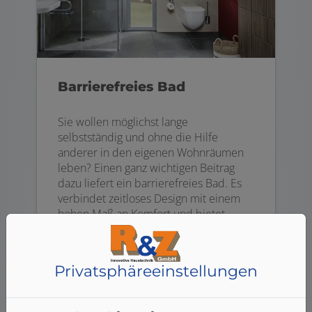
Barrierefreies Bad
Sie wollen möglichst lange
selbstständig und ohne die Hilfe
anderer in den eigenen Wohnräumen
leben? Einen ganz wichtigen Beitrag
dazu liefert ein barrierefreies Bad. Es
verbindet zeitloses Design mit einem
hohen Maß an Komfort und bietet
ergonomische Zusatzfunktionen.
Weiterlesen
Privatsphäre­einstellungen