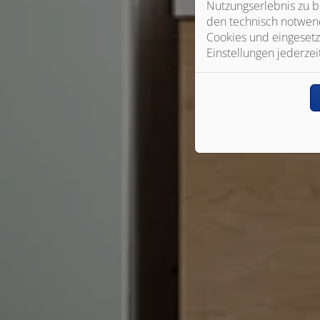
Nutzungserlebnis zu b
den technisch notwend
Cookies und eingesetz
Einstellungen jederzei