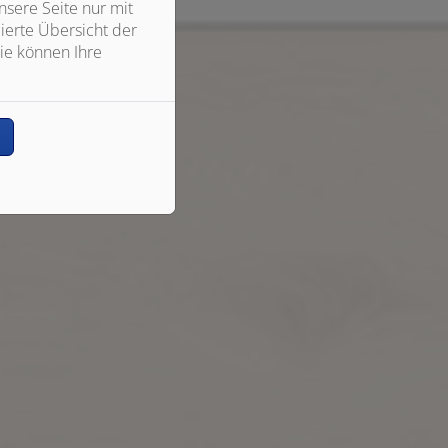
sere Seite nur mit
ierte Übersicht der
ie können Ihre
n