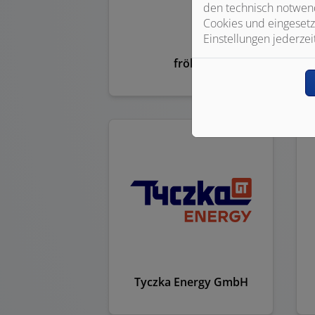
den technisch notwend
Cookies und eingesetz
Einstellungen jederzei
fröling
Tyczka Energy GmbH