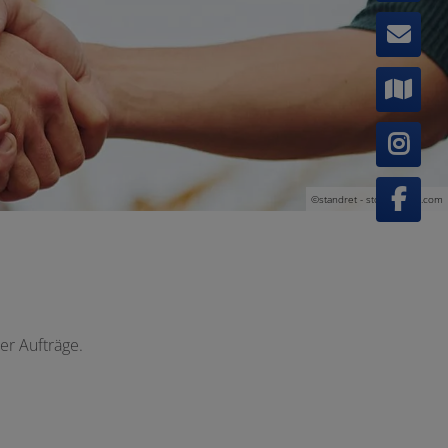
©standret - stock.adobe.com
er Aufträge.