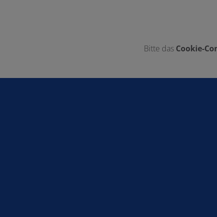
Bitte das
Cookie-Con
Footer - Kontaktdaten und Öffnungszei