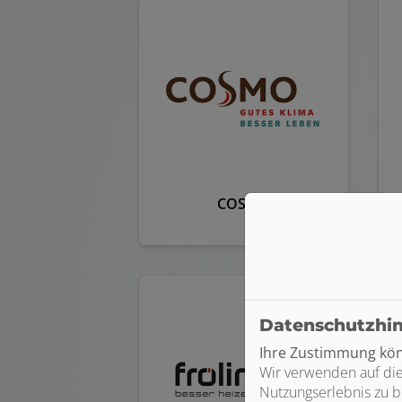
COSMO
Datenschutzhi
Ihre Zustimmung könn
Wir verwenden auf die
Nutzungserlebnis zu b