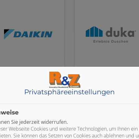
DAIKIN
duka
Privatsphäre­einstellungen
nweise
en Sie jederzeit widerrufen.
ser Webseite Cookies und weitere Technologien, um Ihnen ein
ieten. Sie können das Setzen von Cookies auch ablehnen und un