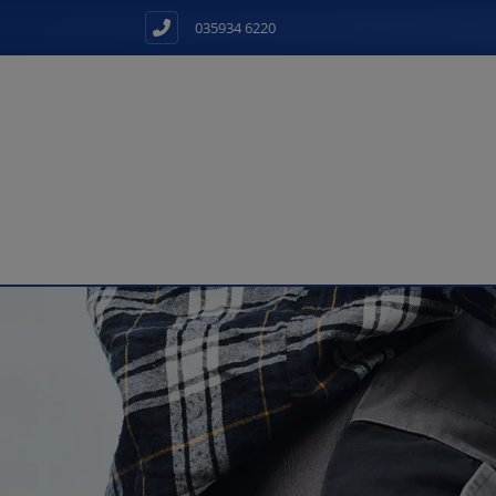
035934 6220
d schließen
ließen
schließen
 schließen
 und schließen