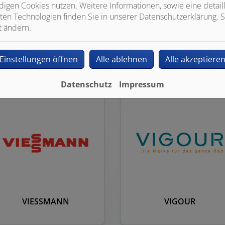
igen Cookies nutzen. Weitere Informationen, sowie eine detaill
ten Technologien finden Sie in unserer Datenschutzerklärung. S
t ändern.
Hargassner
Mitsubishi
Einstellungen öffnen
Alle ablehnen
Alle akzeptiere
Datenschutz
Impressum
VIESSMANN
VIGOUR