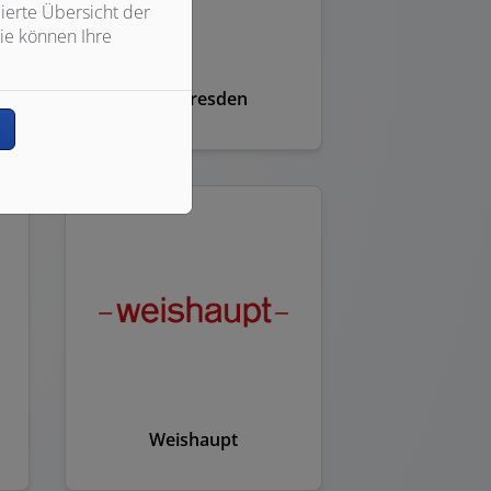
ierte Übersicht der
ie können Ihre
SHT Dresden
n
Weishaupt