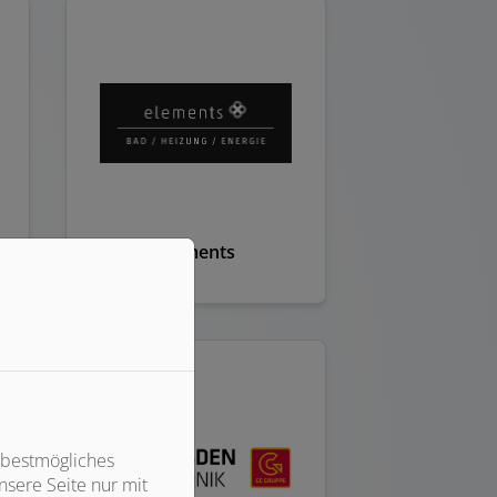
elements
 bestmögliches
sere Seite nur mit