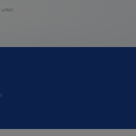
 unter:
!