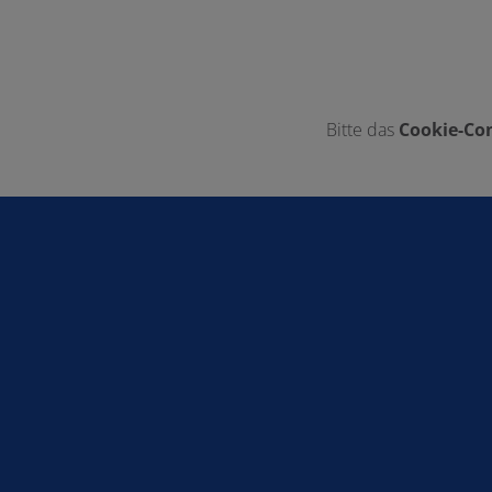
Bitte das
Cookie-Con
Footer - Kontaktdaten und Öffnungszei