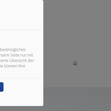
 bestmögliches
sere Seite nur mit
ierte Übersicht der
ie können Ihre
n