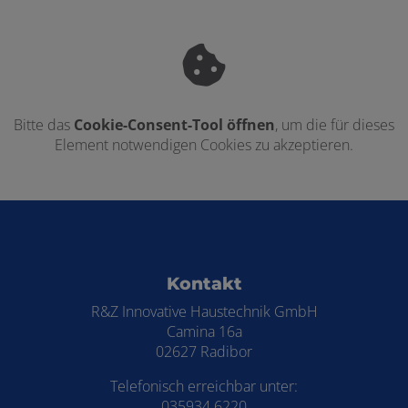
Bitte das
Cookie-Consent-Tool öffnen
, um die für dieses
Element notwendigen Cookies zu akzeptieren.
Footer - Kontaktdaten und Öffnungszei
Kontakt
R&Z Innovative Haustechnik GmbH
Camina 16a
02627 Radibor
Telefonisch erreichbar unter:
035934 6220