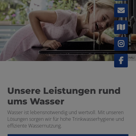
 schließen
 und schließen
©REHAU
Unsere Leistungen rund
ums Wasser
en und schließen
Wasser ist lebensnotwendig und wertvoll. Mit unseren
Lösungen sorgen wir für hohe Trinkwasserhygiene und
schließen
effiziente Wassernutzung.
 schließen