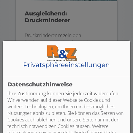
Ausgleichend:
Druckminderer
Druckminderer regeln den
Trinkwasserdruck im Haus trotz
unterschiedlicher Drücke auf der
Eingangsseite auf ein gleichmäßiges
Niveau. Das ist wichtig, denn ein zu
Privatsphäre­einstellungen
hoher Druck wirkt sich negativ auf den
Wasserverbrauch und die
Geräuschentwicklung in den Armaturen
Datenschutzhinweise
aus. Außerdem werden Schäden durch
Ihre Zustimmung können Sie jederzeit widerrufen.
Überdruck vermieden, wie z. B.
Wir verwenden auf dieser Webseite Cookies und
Rohrbrüche.
weitere Technologien, um Ihnen ein bestmögliches
Nutzungserlebnis zu bieten. Sie können das Setzen von
Cookies auch ablehnen und unsere Seite nur mit den
technisch notwendigen Cookies nutzen. Weitere
Informationen, sowie eine detaillierte Übersicht der