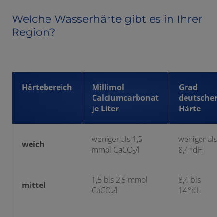
Welche Wasserhärte gibt es in Ihrer
Region?
Härtebereich
Millimol
Grad
Calciumcarbonat
deutsche
je Liter
Härte
weniger als 1,5
weniger als
weich
mmol CaCO₃/l
8,4 °dH
1,5 bis 2,5 mmol
8,4 bis
mittel
CaCO₃/l
14 °dH