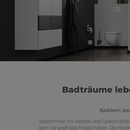
 schließen
 und schließen
Badträume lebe
en und schließen
Badideen, be
schließen
Badezimmer mit Ästhetik und Funktionalität: 
dem Sie langfristig Freude haben. Ob modern
 schließen