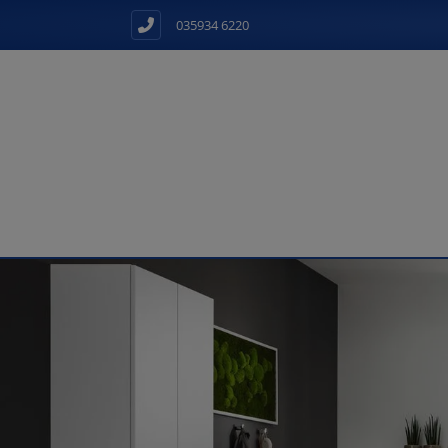
035934 6220
d schließen
ließen